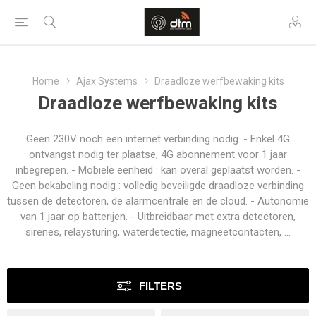
Home
Ajax Systems
Draadloze werfbewaking kits
Draadloze werfbewaking kits
Geen 230V noch een internet verbinding nodig. - Enkel 4G
ontvangst nodig ter plaatse, 4G abonnement voor 1 jaar
inbegrepen. - Mobiele eenheid : kan overal geplaatst worden. -
Geen bekabeling nodig : volledig beveiligde draadloze verbinding
tussen de detectoren, de alarmcentrale en de cloud. - Autonomie
van 1 jaar op batterijen. - Uitbreidbaar met extra detectoren,
sirenes, relaysturing, waterdetectie, magneetcontacten, ...
FILTERS