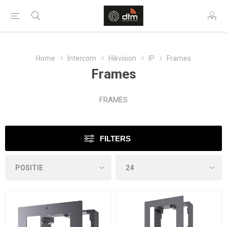
Home
Intercom
Hikvision
IP
Frames
Frames
FRAMES
FILTERS