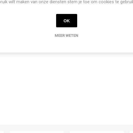
ruik wilt maken van onze diensten stem je toe om cookies te gebrui
OK
MEER WETEN