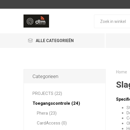
ALLE CATEGORIEËN
Home
Categorieen
Sl
PROJECTS (22)
Specifi
AJAX Systems
PHERA
Toegangscontrole (24)
S
D
Phera (23)
C
CardAccess (0)
O
H