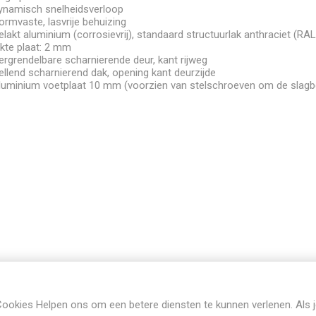
ynamisch snelheidsverloop
ormvaste, lasvrije behuizing
elakt aluminium (corrosievrij), standaard structuurlak anthraciet (RA
ikte plaat: 2 mm
ergrendelbare scharnierende deur, kant rijweg
ellend scharnierend dak, opening kant deurzijde
luminium voetplaat 10 mm (voorzien van stelschroeven om de slagb
ookies Helpen ons om een betere diensten te kunnen verlenen. Als 