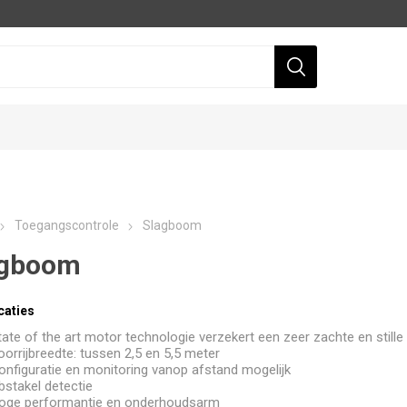
Toegangscontrole
Slagboom
agboom
caties
Dahua
Hikvision
tate of the art motor technologie verzekert een zeer zachte en stille
oorrijbreedte: tussen 2,5 en 5,5 meter
onfiguratie en monitoring vanop afstand mogelijk
bstakel detectie
oge performantie en onderhoudsarm