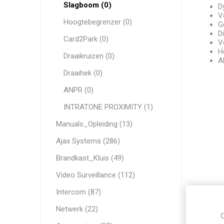
Slagboom (0)
D
V
Hoogtebegrenzer (0)
G
D
HYUNDAI
WESTERN DIGITAL
Card2Park (0)
V
H
Draaikruizen (0)
A
Draaihek (0)
ANPR (0)
INTRATONE PROXIMITY (1)
Manuals_Opleiding (13)
Ajax Systems (286)
Brandkast_Kluis (49)
Video Surveillance (112)
Intercom (87)
Netwerk (22)
C