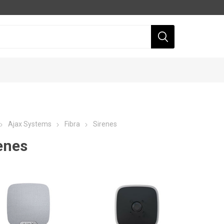
Ajax Systems
Fibra
Sirenes
enes
Dahua
Hikvision