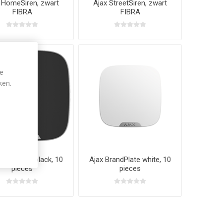
 HomeSiren, zwart
Ajax StreetSiren, zwart
FIBRA
FIBRA
je
ken.
BrandPlate black, 10
Ajax BrandPlate white, 10
pieces
pieces