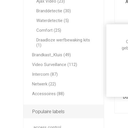
Ajax Video (23)
A
Branddetectie (30)
Waterdetectie (5)
Comfort (25)
Draadloze werfbewaking kits
C
(1)
geb
Brandkast_Kluis (49)
Video Surveillance (112)
Intercom (87)
Netwerk (22)
Accessoires (88)
Do
Populaire labels
access control