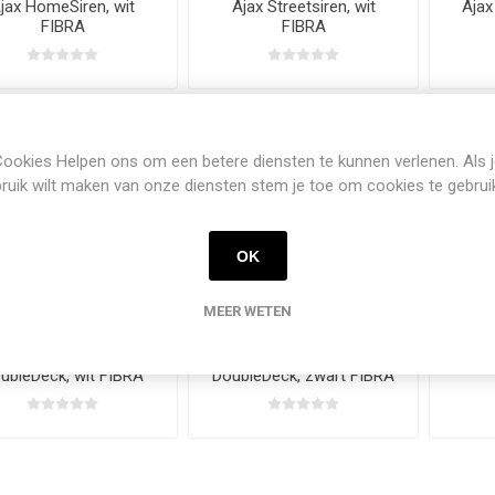
jax HomeSiren, wit
Ajax Streetsiren, wit
Ajax
FIBRA
FIBRA
ookies Helpen ons om een betere diensten te kunnen verlenen. Als 
ruik wilt maken van onze diensten stem je toe om cookies te gebrui
OK
MEER WETEN
Ajax StreetSiren
Ajax StreetSiren
Ajax 
ubleDeck, wit FIBRA
DoubleDeck, zwart FIBRA
INCERT
INCERT