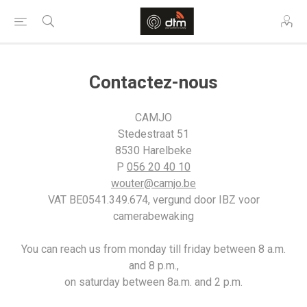
Contactez-nous
CAMJO
Stedestraat 51
8530 Harelbeke
P
056 20 40 10
wouter@camjo.be
VAT BE0541.349.674, vergund door IBZ voor
camerabewaking
You can reach us from monday till friday between 8 a.m.
and 8 p.m.,
on saturday between 8a.m. and 2 p.m.