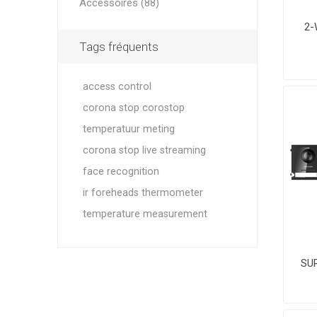
Accessoires (88)
2-
Tags fréquents
access control
corona stop corostop
temperatuur meting
corona stop live streaming
face recognition
ir foreheads thermometer
temperature measurement
SU
+