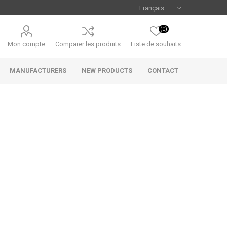
(0)
Mon compte
Comparer les produits
Liste de souhaits
MANUFACTURERS
NEW PRODUCTS
CONTACT
Uniview
CAMJO