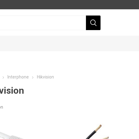
Interphone
Hikvision
vision
on
Dahua
Hikvision