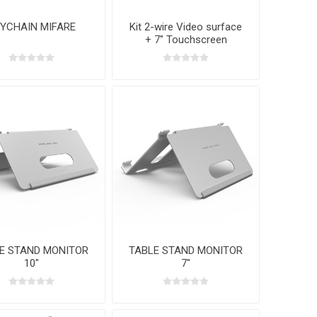
YCHAIN MIFARE
Kit 2-wire Video surface
+ 7" Touchscreen
monitor + 4Ch 2-wire
switch
E STAND MONITOR
TABLE STAND MONITOR
10"
7"