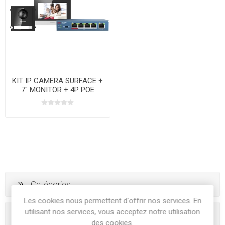
KIT IP CAMERA SURFACE +
7" MONITOR + 4P POE
SWITCHER
Catégories
Les cookies nous permettent d'offrir nos services. En
utilisant nos services, vous acceptez notre utilisation
Tags fréquents
des cookies.