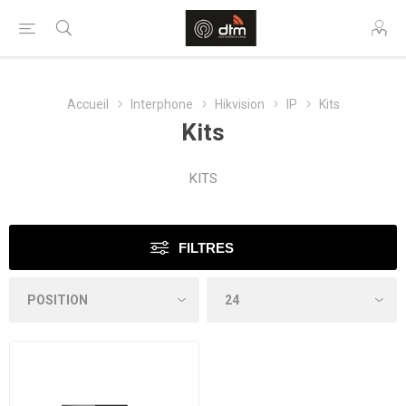
Accueil
Interphone
Hikvision
IP
Kits
Kits
KITS
FILTRES