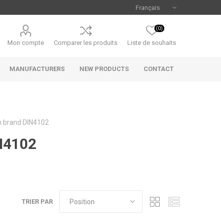
(0)
Mon compte
Comparer les produits
Liste de souhaits
MANUFACTURERS
NEW PRODUCTS
CONTACT
n brand DIN4102
N4102
Uniview
CAMJO
TRIER PAR