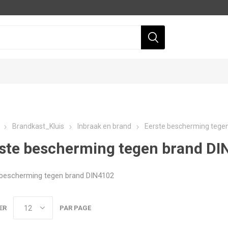
Brandkast_Kluis
Inbraak en brand
Eerste bescherming tege
ste bescherming tegen brand DI
 bescherming tegen brand DIN4102
Dahua
Hikvision
ER
PAR PAGE